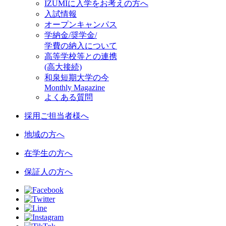
IZUMIに入学をお考えの方へ
入試情報
オープンキャンパス
学納金/奨学金/
学費の納入について
高等学校等との連携
(高大接続)
和泉短期大学の今
Monthly Magazine
よくある質問
採用ご担当者様へ
地域の方へ
在学生の方へ
保証人の方へ