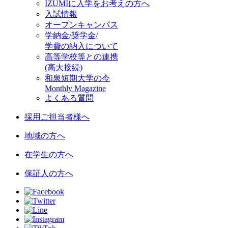
IZUMIに入学をお考えの方へ
入試情報
オープンキャンパス
学納金/奨学金/
学費の納入について
高等学校等との連携
(高大接続)
和泉短期大学の今
Monthly Magazine
よくある質問
採用ご担当者様へ
地域の方へ
在学生の方へ
保証人の方へ