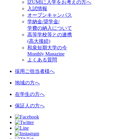
IZUMIに入学をお考えの方へ
入試情報
オープンキャンパス
学納金/奨学金/
学費の納入について
高等学校等との連携
(高大接続)
和泉短期大学の今
Monthly Magazine
よくある質問
採用ご担当者様へ
地域の方へ
在学生の方へ
保証人の方へ