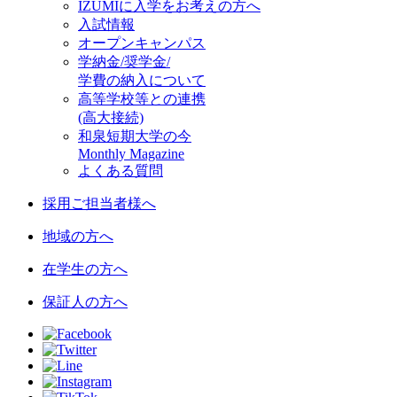
IZUMIに入学をお考えの方へ
入試情報
オープンキャンパス
学納金/奨学金/
学費の納入について
高等学校等との連携
(高大接続)
和泉短期大学の今
Monthly Magazine
よくある質問
採用ご担当者様へ
地域の方へ
在学生の方へ
保証人の方へ