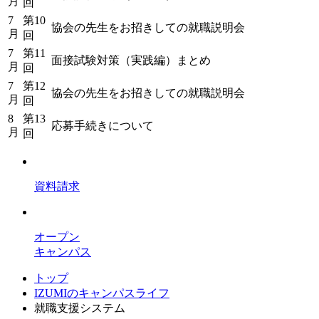
月
回
7
第10
協会の先生をお招きしての就職説明会
月
回
7
第11
面接試験対策（実践編）まとめ
月
回
7
第12
協会の先生をお招きしての就職説明会
月
回
8
第13
応募手続きについて
月
回
資料請求
オープン
キャンパス
トップ
IZUMIのキャンパスライフ
就職支援システム