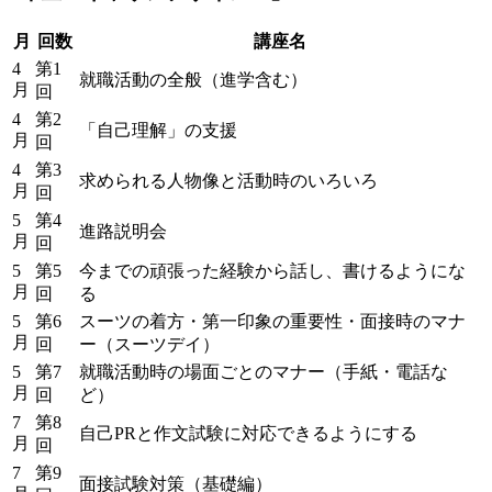
月
回数
講座名
4
第1
就職活動の全般（進学含む）
月
回
4
第2
「自己理解」の支援
月
回
4
第3
求められる人物像と活動時のいろいろ
月
回
5
第4
進路説明会
月
回
5
第5
今までの頑張った経験から話し、書けるようにな
月
回
る
5
第6
スーツの着方・第一印象の重要性・面接時のマナ
月
回
ー（スーツデイ）
5
第7
就職活動時の場面ごとのマナー（手紙・電話な
月
回
ど）
7
第8
自己PRと作文試験に対応できるようにする
月
回
7
第9
面接試験対策（基礎編）