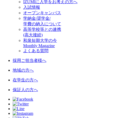
IZUMIに入学をお考えの方へ
入試情報
オープンキャンパス
学納金/奨学金/
学費の納入について
高等学校等との連携
(高大接続)
和泉短期大学の今
Monthly Magazine
よくある質問
採用ご担当者様へ
地域の方へ
在学生の方へ
保証人の方へ