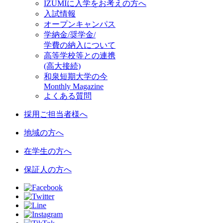
IZUMIに入学をお考えの方へ
入試情報
オープンキャンパス
学納金/奨学金/
学費の納入について
高等学校等との連携
(高大接続)
和泉短期大学の今
Monthly Magazine
よくある質問
採用ご担当者様へ
地域の方へ
在学生の方へ
保証人の方へ