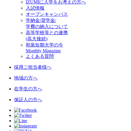
IZUMIに入学をお考えの方へ
入試情報
オープンキャンパス
学納金/奨学金/
学費の納入について
高等学校等との連携
(高大接続)
和泉短期大学の今
Monthly Magazine
よくある質問
採用ご担当者様へ
地域の方へ
在学生の方へ
保証人の方へ