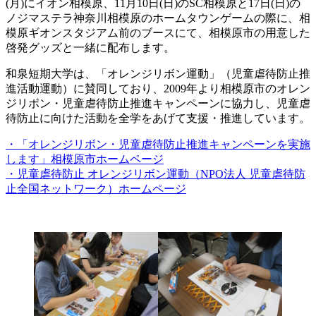
(月)にイオン相模原、11月10日(日)のSC相模原と17日(日)の
ノジマステラ神奈川相模原のホームタウンゲームの際に、相
模原ギオンスタジアム前のブースにて、相模原市の用意した
啓発グッズと一緒に配布します。
和泉短期大学は、「オレンジリボン運動」（児童虐待防止推
進活動運動）に賛同しており、2009年より相模原市のオレン
ジリボン・児童虐待防止推進キャンペーンに協力し、児童虐
待防止に向けた活動を全学をあげて支援・推進しています。
・「オレンジリボン・児童虐待防止推進キャンペーンを実施
します」相模原市ホームページ
・児童虐待防止 オレンジリボン運動（NPO法人 児童虐待防
止全国ネットワーク）ホームページ