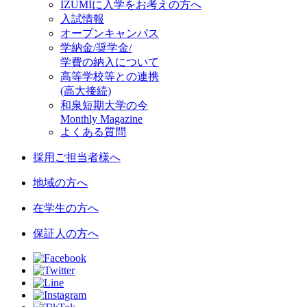
IZUMIに入学をお考えの方へ
入試情報
オープンキャンパス
学納金/奨学金/
学費の納入について
高等学校等との連携
(高大接続)
和泉短期大学の今
Monthly Magazine
よくある質問
採用ご担当者様へ
地域の方へ
在学生の方へ
保証人の方へ