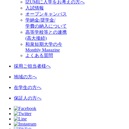
IZUMIに入学をお考えの方へ
入試情報
オープンキャンパス
学納金/奨学金/
学費の納入について
高等学校等との連携
(高大接続)
和泉短期大学の今
Monthly Magazine
よくある質問
採用ご担当者様へ
地域の方へ
在学生の方へ
保証人の方へ