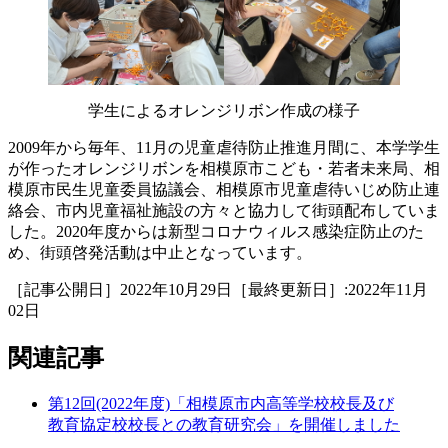
学生によるオレンジリボン作成の様子
2009年から毎年、11月の児童虐待防止推進月間に、本学学生
が作ったオレンジリボンを相模原市こども・若者未来局、相
模原市民生児童委員協議会、相模原市児童虐待いじめ防止連
絡会、市内児童福祉施設の方々と協力して街頭配布していま
した。2020年度からは新型コロナウィルス感染症防止のた
め、街頭啓発活動は中止となっています。
［記事公開日］2022年10月29日［最終更新日］:2022年11月
02日
関連記事
第12回(2022年度)「相模原市内高等学校校長及び
教育協定校校長との教育研究会」を開催しました