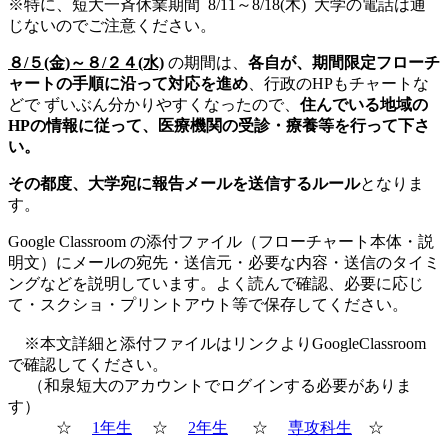
※特に、短大一斉休業期間 8/11～8/18(木) 大学の電話は通
じないのでご注意ください。
８/５(金)～８/２４(水)
の期間は、
各自が、期間限定フローチ
ャートの手順に沿って対応を進め
、行政のHPもチャートな
どで ずいぶん分かりやすくなったので、
住んでいる地域の
HPの情報に従って、医療機関の受診・療養等を行って下さ
い。
その都度、大学宛に報告メールを送信するルール
となりま
す。
Google Classroom の添付ファイル（フローチャート本体・説
明文）にメールの宛先・送信元・必要な内容・送信のタイミ
ングなどを説明しています。よく読んで確認、必要に応じ
て・スクショ・プリントアウト等で保存してください。
※本文詳細と添付ファイルはリンクよりGoogleClassroom
で確認してください。
（和泉短大のアカウントでログインする必要がありま
す）
☆
1年生
☆
2年生
☆
専攻科生
☆