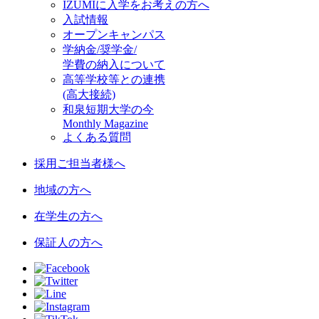
IZUMIに入学をお考えの方へ
入試情報
オープンキャンパス
学納金/奨学金/
学費の納入について
高等学校等との連携
(高大接続)
和泉短期大学の今
Monthly Magazine
よくある質問
採用ご担当者様へ
地域の方へ
在学生の方へ
保証人の方へ