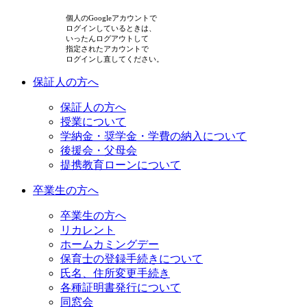
個人のGoogleアカウントで
ログインしているときは、
いったんログアウトして
指定されたアカウントで
ログインし直してください。
保証人の方へ
保証人の方へ
授業について
学納金・奨学金・学費の納入について
後援会・父母会
提携教育ローンについて
卒業生の方へ
卒業生の方へ
リカレント
ホームカミングデー
保育士の登録手続きについて
氏名、住所変更手続き
各種証明書発行について
同窓会