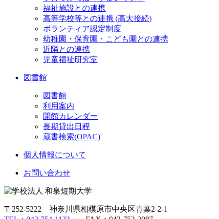
福祉施設との連携
高等学校等との連携 (高大接続)
ボランティア認定制度
幼稚園・保育園・こども園との連携
近隣との連携
児童福祉研究室
図書館
図書館
利用案内
開館カレンダー
長期貸出日程
蔵書検索(OPAC)
個人情報について
お問い合わせ
〒252-5222 神奈川県相模原市中央区青葉2-2-1