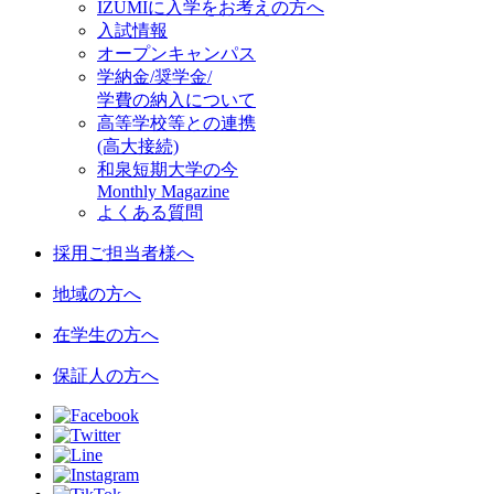
IZUMIに入学をお考えの方へ
入試情報
オープンキャンパス
学納金/奨学金/
学費の納入について
高等学校等との連携
(高大接続)
和泉短期大学の今
Monthly Magazine
よくある質問
採用ご担当者様へ
地域の方へ
在学生の方へ
保証人の方へ