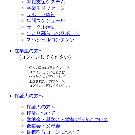
就職支援システム
卒業生メッセージ
サポート体制
年間スケジュール
サークル活動
ひとり暮らしのサポート
スペシャルコンテンツ
在学生の方へ
(ログインしてください)
個人のGoogleアカウントで
ログインしているときは、
いったんログアウトして
指定されたアカウントで
ログインし直してください。
保証人の方へ
保証人の方へ
授業について
学納金・奨学金・学費の納入について
後援会・父母会
提携教育ローンについて