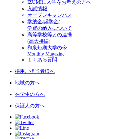
IZUMIに入学をお考えの方へ
入試情報
オープンキャンパス
学納金/奨学金/
学費の納入について
高等学校等との連携
(高大接続)
和泉短期大学の今
Monthly Magazine
よくある質問
採用ご担当者様へ
地域の方へ
在学生の方へ
保証人の方へ