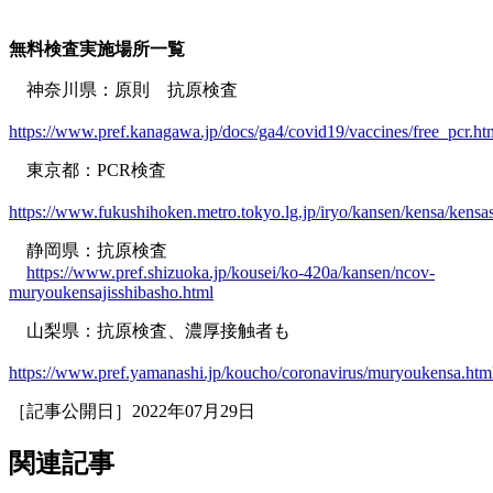
無料検査実施場所一覧
神奈川県：原則 抗原検査
https://www.pref.kanagawa.jp/docs/ga4/covid19/vaccines/free_pcr.ht
東京都：PCR検査
https://www.fukushihoken.metro.tokyo.lg.jp/iryo/kansen/kensa/kensas
静岡県：抗原検査
https://www.pref.shizuoka.jp/kousei/ko-420a/kansen/ncov-
muryoukensajisshibasho.html
山梨県：抗原検査、濃厚接触者も
https://www.pref.yamanashi.jp/koucho/coronavirus/muryoukensa.htm
［記事公開日］2022年07月29日
関連記事