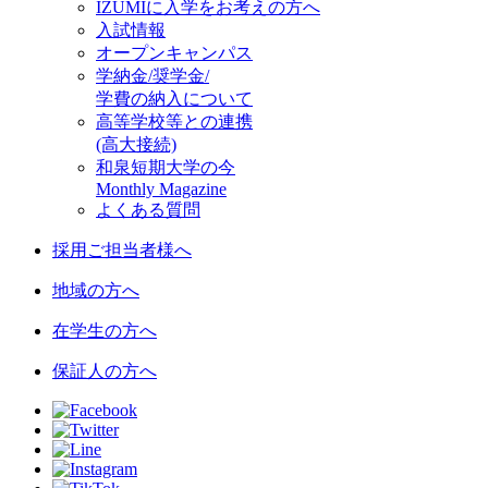
IZUMIに入学をお考えの方へ
入試情報
オープンキャンパス
学納金/奨学金/
学費の納入について
高等学校等との連携
(高大接続)
和泉短期大学の今
Monthly Magazine
よくある質問
採用ご担当者様へ
地域の方へ
在学生の方へ
保証人の方へ