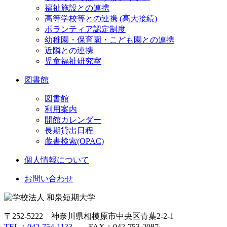
福祉施設との連携
高等学校等との連携 (高大接続)
ボランティア認定制度
幼稚園・保育園・こども園との連携
近隣との連携
児童福祉研究室
図書館
図書館
利用案内
開館カレンダー
長期貸出日程
蔵書検索(OPAC)
個人情報について
お問い合わせ
〒252-5222 神奈川県相模原市中央区青葉2-2-1
TEL：042-754-1133
FAX：042-753-2087