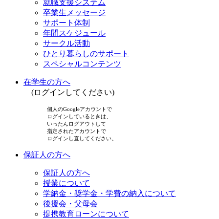
就職支援システム
卒業生メッセージ
サポート体制
年間スケジュール
サークル活動
ひとり暮らしのサポート
スペシャルコンテンツ
在学生の方へ
(ログインしてください)
個人のGoogleアカウントで
ログインしているときは、
いったんログアウトして
指定されたアカウントで
ログインし直してください。
保証人の方へ
保証人の方へ
授業について
学納金・奨学金・学費の納入について
後援会・父母会
提携教育ローンについて