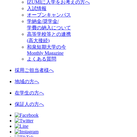
IZUMIに入学をお考えの方へ
入試情報
オープンキャンパス
学納金/奨学金/
学費の納入について
高等学校等との連携
(高大接続)
和泉短期大学の今
Monthly Magazine
よくある質問
採用ご担当者様へ
地域の方へ
在学生の方へ
保証人の方へ