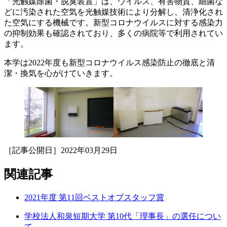
「光触媒除菌・脱臭装置」は、ウイルス、有害物質、細菌な
どに汚染された空気を光触媒技術により分解し、清浄化され
た空気にする機械です。新型コロナウイルスに対する感染力
の抑制効果も確認されており、多くの病院等で利用されてい
ます。
本学は2022年度も新型コロナウイルス感染防止の徹底と清
潔・換気を心がけていきます。
［記事公開日］2022年03月29日
関連記事
2021年度 第11回ベストオブスタッフ賞
学校法人和泉短期大学 第10代「理事長」の選任につい
て