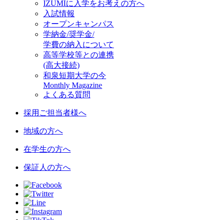
IZUMIに入学をお考えの方へ
入試情報
オープンキャンパス
学納金/奨学金/
学費の納入について
高等学校等との連携
(高大接続)
和泉短期大学の今
Monthly Magazine
よくある質問
採用ご担当者様へ
地域の方へ
在学生の方へ
保証人の方へ