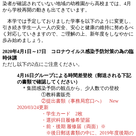
染者が確認されていない地域の幼稚園から高校までは、4月
から学校再開の動きも出てきています。
本学では予定しておりました学事を以下のように変更し、
引き続き学生一人一人の安全、安心と健康の維持に努めるべ
く対応していきますので、ご理解の上、新年度をしなやかに
歩み始めましょう。
2020年4月1日～17日 コロナウイルス感染予防対策の為の臨
時休講
ただし以下の2点にご注意ください。
4月16日グループによる時間差登校（郵送される下記
の書類で確認してください）
＊集団感染予防の観点から、少人数での登校
①教科書販売
②提出書類（事務局窓口へ） New
2020/03/24更新
・学生カード 2枚
・選択科目履修希望届
・前・後期 履修届（両面）※
※後日郵送書類の中に、2019年度後期の