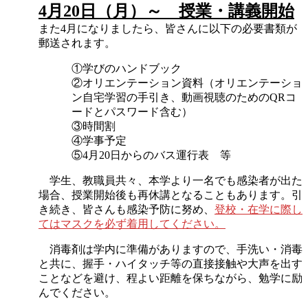
4月20日（月）～ 授業・講義開始
また4月になりましたら、皆さんに以下の必要書類が
郵送されます。
①学びのハンドブック
②オリエンテーション資料（オリエンテーショ
ン自宅学習の手引き、動画視聴のためのQRコ
ードとパスワード含む）
③時間割
④学事予定
⑤4月20日からのバス運行表 等
学生、教職員共々、本学より一名でも感染者が出た
場合、授業開始後も再休講となることもあります。引
き続き、皆さんも感染予防に努め、
登校・在学に際し
てはマスクを必ず着用してください。
消毒剤は学内に準備がありますので、手洗い・消毒
と共に、握手・ハイタッチ等の直接接触や大声を出す
ことなどを避け、程よい距離を保ちながら、勉学に励
んでください。