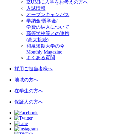
IZUMIに入学をお考えの方へ
入試情報
オープンキャンパス
学納金/奨学金/
学費の納入について
高等学校等との連携
(高大接続)
和泉短期大学の今
Monthly Magazine
よくある質問
採用ご担当者様へ
地域の方へ
在学生の方へ
保証人の方へ