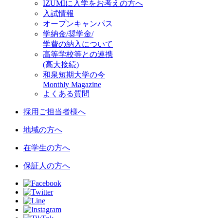
IZUMIに入学をお考えの方へ
入試情報
オープンキャンパス
学納金/奨学金/
学費の納入について
高等学校等との連携
(高大接続)
和泉短期大学の今
Monthly Magazine
よくある質問
採用ご担当者様へ
地域の方へ
在学生の方へ
保証人の方へ