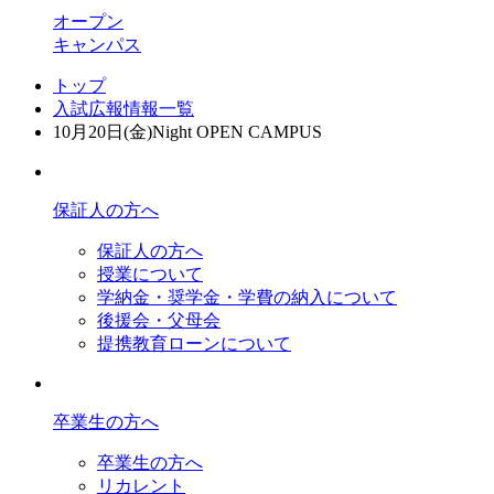
オープン
キャンパス
トップ
入試広報情報一覧
10月20日(金)Night OPEN CAMPUS
保証人の方へ
保証人の方へ
授業について
学納金・奨学金・学費の納入について
後援会・父母会
提携教育ローンについて
卒業生の方へ
卒業生の方へ
リカレント