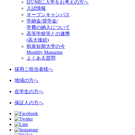
IZUMIに入学をお考えの方へ
入試情報
オープンキャンパス
学納金/奨学金/
学費の納入について
高等学校等との連携
(高大接続)
和泉短期大学の今
Monthly Magazine
よくある質問
採用ご担当者様へ
地域の方へ
在学生の方へ
保証人の方へ