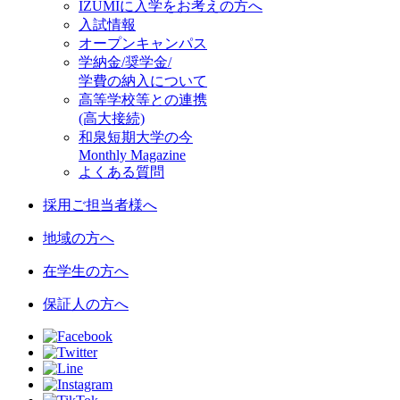
IZUMIに入学をお考えの方へ
入試情報
オープンキャンパス
学納金/奨学金/
学費の納入について
高等学校等との連携
(高大接続)
和泉短期大学の今
Monthly Magazine
よくある質問
採用ご担当者様へ
地域の方へ
在学生の方へ
保証人の方へ