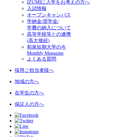
IZUMIに入学をお考えの方へ
入試情報
オープンキャンパス
学納金/奨学金/
学費の納入について
高等学校等との連携
(高大接続)
和泉短期大学の今
Monthly Magazine
よくある質問
採用ご担当者様へ
地域の方へ
在学生の方へ
保証人の方へ