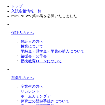
トップ
入試広報情報一覧
izumi NEWS 第46号を公開いたしました
保証人の方へ
保証人の方へ
授業について
学納金・奨学金・学費の納入について
後援会・父母会
提携教育ローンについて
卒業生の方へ
卒業生の方へ
リカレント
ホームカミングデー
保育士の登録手続きについて