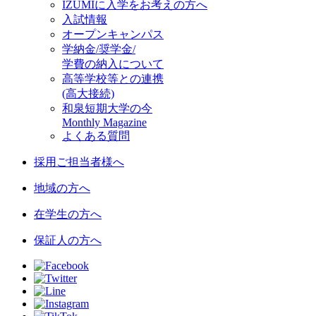
IZUMIに入学をお考えの方へ
入試情報
オープンキャンパス
学納金/奨学金/
学費の納入について
高等学校等との連携
(高大接続)
和泉短期大学の今
Monthly Magazine
よくある質問
採用ご担当者様へ
地域の方へ
在学生の方へ
保証人の方へ