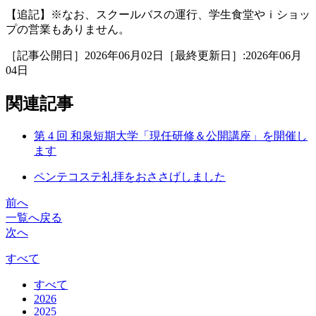
【追記】※なお、スクールバスの運行、学生食堂やｉショッ
プの営業もありません。
［記事公開日］2026年06月02日［最終更新日］:2026年06月
04日
関連記事
第 4 回 和泉短期大学「現任研修＆公開講座」を開催し
ます
ペンテコステ礼拝をおささげしました
前へ
一覧へ戻る
次へ
すべて
すべて
2026
2025