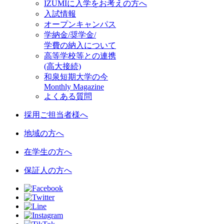
IZUMIに入学をお考えの方へ
入試情報
オープンキャンパス
学納金/奨学金/
学費の納入について
高等学校等との連携
(高大接続)
和泉短期大学の今
Monthly Magazine
よくある質問
採用ご担当者様へ
地域の方へ
在学生の方へ
保証人の方へ