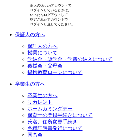
個人のGoogleアカウントで
ログインしているときは、
いったんログアウトして
指定されたアカウントで
ログインし直してください。
保証人の方へ
保証人の方へ
授業について
学納金・奨学金・学費の納入について
後援会・父母会
提携教育ローンについて
卒業生の方へ
卒業生の方へ
リカレント
ホームカミングデー
保育士の登録手続きについて
氏名、住所変更手続き
各種証明書発行について
同窓会