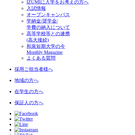
IZUMIに入学をお考えの方へ
入試情報
オープンキャンパス
学納金/奨学金/
学費の納入について
高等学校等との連携
(高大接続)
和泉短期大学の今
Monthly Magazine
よくある質問
採用ご担当者様へ
地域の方へ
在学生の方へ
保証人の方へ