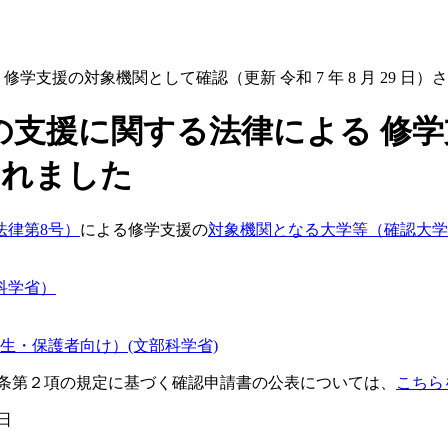
支援の対象機関として確認（更新 令和 7 年 8 月 29 日）
の支援に関する法律による 修
）されました
法律第8号）
による修学支援の
対象機関となる大学等（確認大学
科学省）
生・保護者向け）(文部科学省)
７条第２項の規定に基づく確認申請書​の公表については、
こちら
日