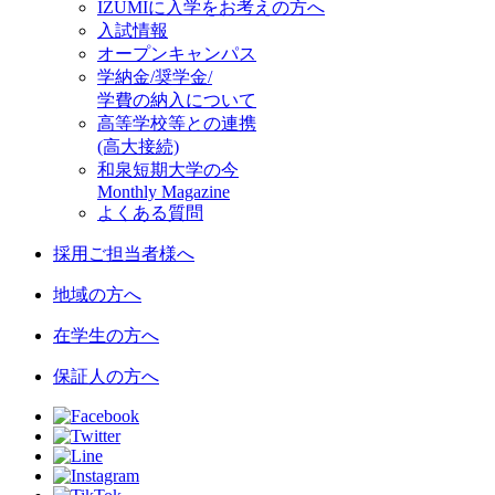
IZUMIに入学をお考えの方へ
入試情報
オープンキャンパス
学納金/奨学金/
学費の納入について
高等学校等との連携
(高大接続)
和泉短期大学の今
Monthly Magazine
よくある質問
採用ご担当者様へ
地域の方へ
在学生の方へ
保証人の方へ