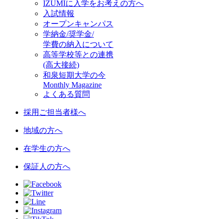
IZUMIに入学をお考えの方へ
入試情報
オープンキャンパス
学納金/奨学金/
学費の納入について
高等学校等との連携
(高大接続)
和泉短期大学の今
Monthly Magazine
よくある質問
採用ご担当者様へ
地域の方へ
在学生の方へ
保証人の方へ