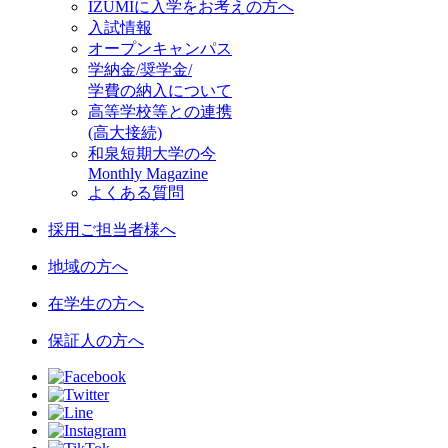
IZUMIに入学をお考えの方へ
入試情報
オープンキャンパス
学納金/奨学金/
学費の納入について
高等学校等との連携
(高大接続)
和泉短期大学の今
Monthly Magazine
よくある質問
採用ご担当者様へ
地域の方へ
在学生の方へ
保証人の方へ