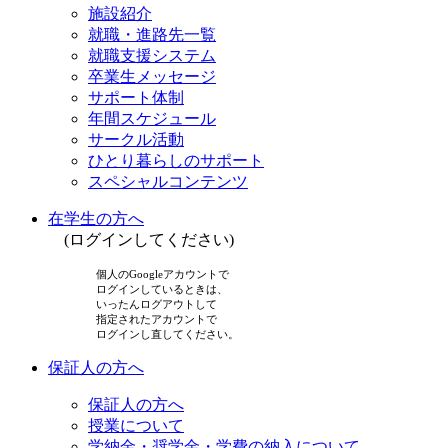
施設紹介
就職・進路先一覧
就職支援システム
卒業生メッセージ
サポート体制
年間スケジュール
サークル活動
ひとり暮らしのサポート
スペシャルコンテンツ
在学生の方へ
(ログインしてください)
個人のGoogleアカウントで
ログインしているときは、
いったんログアウトして
指定されたアカウントで
ログインし直してください。
保証人の方へ
保証人の方へ
授業について
学納金・奨学金・学費の納入について