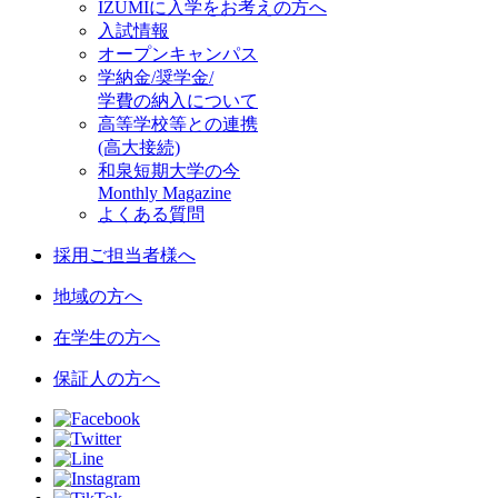
IZUMIに入学をお考えの方へ
入試情報
オープンキャンパス
学納金/奨学金/
学費の納入について
高等学校等との連携
(高大接続)
和泉短期大学の今
Monthly Magazine
よくある質問
採用ご担当者様へ
地域の方へ
在学生の方へ
保証人の方へ