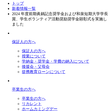
トップ
新着情報一覧
2024 年度前期眞鍋記念奨学金および和泉短期大学学長
賞、学生ボランティア活動奨励奨学金顕彰式を実施し
ました
保証人の方へ
保証人の方へ
授業について
学納金・奨学金・学費の納入について
後援会・父母会
提携教育ローンについて
卒業生の方へ
卒業生の方へ
リカレント
ホームカミングデー