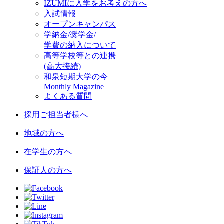
IZUMIに入学をお考えの方へ
入試情報
オープンキャンパス
学納金/奨学金/
学費の納入について
高等学校等との連携
(高大接続)
和泉短期大学の今
Monthly Magazine
よくある質問
採用ご担当者様へ
地域の方へ
在学生の方へ
保証人の方へ