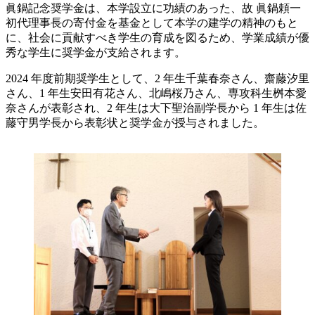
眞鍋記念奨学金は、本学設立に功績のあった、故 眞鍋頼一
初代理事長の寄付金を基金として本学の建学の精神のもと
に、社会に貢献すべき学生の育成を図るため、学業成績が優
秀な学生に奨学金が支給されます。
2024 年度前期奨学生として、2 年生千葉春奈さん、齋藤汐里
さん、1 年生安田有花さん、北嶋桜乃さん、専攻科生桝本愛
奈さんが表彰され、2 年生は大下聖治副学長から 1 年生は佐
藤守男学長から表彰状と奨学金が授与されました。