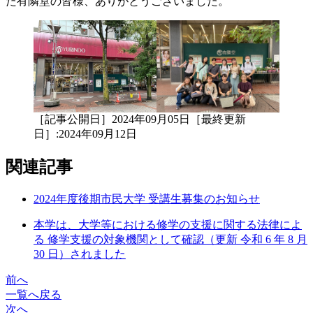
た有隣堂の皆様、ありがとうございました。
［記事公開日］2024年09月05日［最終更新
日］:2024年09月12日
関連記事
2024年度後期市民大学 受講生募集のお知らせ
本学は、大学等における修学の支援に関する法律によ
る 修学支援の対象機関として確認（更新 令和 6 年 8 月
30 日）されました
前へ
一覧へ戻る
次へ