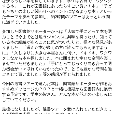
ながら欲しい本を探していきます。学生は各自で「ワクワク
する本」「これが図書館にあったらすごい良い！本」「子ど
もたちとの楽しい関わりへのヒントになるような本」といっ
たテーマを決めて参加し、約2時間のツアーはあっという間
に過ぎていきました。
参加した図書館サポーターからは「店頭で手にとって本を選
ぶことで今までとは違うジャンルに興味を持ったり、知って
いる本の続編があることに気がついたりと、様々な発見があ
りました」「選んだ本が多くの方に読んでもらえますよう
に」「久しぶりに大きな本屋さんに伺い、ドキドキ、ワクワ
クしながら本を探しました。本に囲まれた幸せな空間を楽し
ませていただきました」「手にとってじっくり向き合って選
ぶ機会が中々取れていなかったので、とても豊かな時間を過
ごさせて貰いました」等の感想が寄せられました。
今回の選書ツアーで選んだ本は、図書館サポーターが作るお
すすめメッセージのＰＯＰと一緒に後期から図書館内に展示
する予定です。学生の皆さん、どんな本が並ぶのか楽しみに
していてください。
最後になりましたが、選書ツアーを受け入れていただきまし