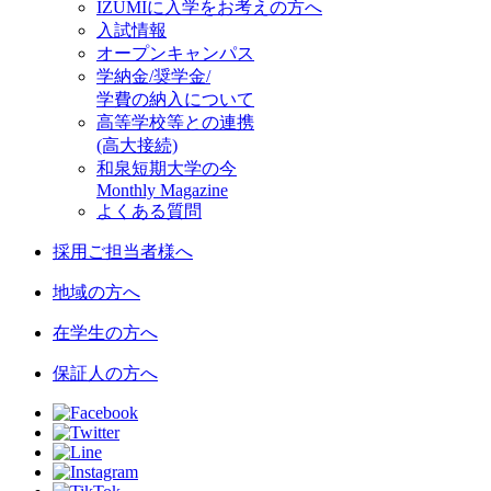
IZUMIに入学をお考えの方へ
入試情報
オープンキャンパス
学納金/奨学金/
学費の納入について
高等学校等との連携
(高大接続)
和泉短期大学の今
Monthly Magazine
よくある質問
採用ご担当者様へ
地域の方へ
在学生の方へ
保証人の方へ