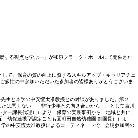
」を支援する視点を学ぶ―」が和泉クラーク・ホールにて開催され
として、保育の質の向上に資するスキルアップ・キャリアチェ
た。ご多忙の中参加いただいた参加者の皆様ありがとうございま
子先生と本学の中安恆太准教授との対談がありました。第２
あなたは悪くない －非行少年との向き合いから－」として宮川
センター課長代理））より、保育の実践事例から「地域と共に、
 幼保連携型認定こども園町田自然幼稚園 副園長））よ
本学の中安恆太准教授によるコーディネートで、会場参加者の