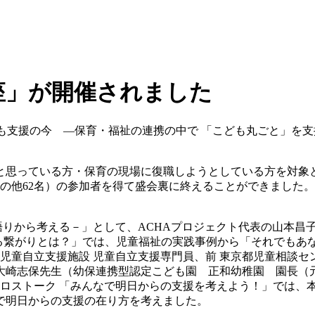
講座」が開催されました
座「こども支援の今 ―保育・福祉の連携の中で 「こども丸ごと
思っている方・保育の現場に復職しようとしている方を対象
、その他62名）の参加者を得て盛会裏に終えることができまし
語りから考える－」として、ACHAプロジェクト代表の山本昌
える繋がりとは？」では、児童福祉の実践事例から「それでも
 児童自立支援施設 児童自立支援専門員、前 東京都児童相談
大崎志保先生（幼保連携型認定こども園 正和幼稚園 園長（元
クロストーク 「みんなで明日からの支援を考えよう！」では、
で明日からの支援の在り方を考えました。