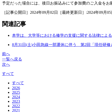
予定だった場合には、後日お振込みにて参加費のご入金をお
［記事公開日］2024年09月02日［最終更新日］:2024年09月05
関連記事
本学は、大学等における修学の支援に関する法律による 修学
8月31日(土)小田急線一部運休に伴う 第2回「現任
前へ
一覧へ戻る
次へ
すべて
すべて
2026
2025
2024
2023
2022
2021