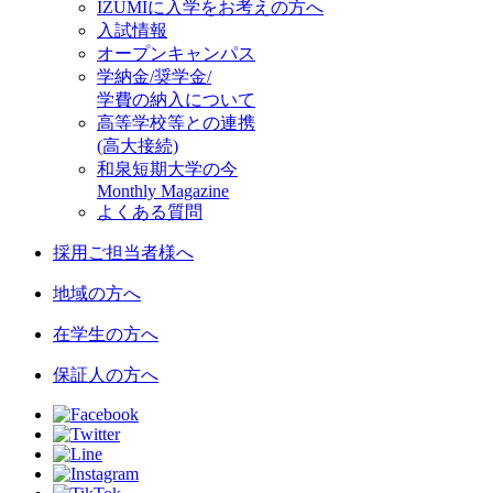
IZUMIに入学をお考えの方へ
入試情報
オープンキャンパス
学納金/奨学金/
学費の納入について
高等学校等との連携
(高大接続)
和泉短期大学の今
Monthly Magazine
よくある質問
採用ご担当者様へ
地域の方へ
在学生の方へ
保証人の方へ