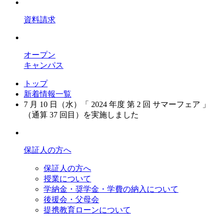
資料請求
オープン
キャンパス
トップ
新着情報一覧
7 月 10 日（水）「 2024 年度 第 2 回 サマーフェア 」
（通算 37 回目）を実施しました
保証人の方へ
保証人の方へ
授業について
学納金・奨学金・学費の納入について
後援会・父母会
提携教育ローンについて