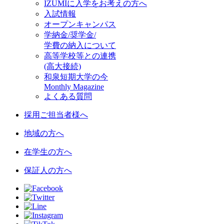
IZUMIに入学をお考えの方へ
入試情報
オープンキャンパス
学納金/奨学金/
学費の納入について
高等学校等との連携
(高大接続)
和泉短期大学の今
Monthly Magazine
よくある質問
採用ご担当者様へ
地域の方へ
在学生の方へ
保証人の方へ