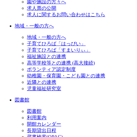
園や施設の方々へ
求人票の公開
求人に関するお問い合わせはこちら
地域・一般の方へ
地域・一般の方へ
子育てひろば「はっぴい」
子育てひろば「すまいりぃ」
福祉施設との連携
高等学校等との連携 (高大接続)
ボランティア認定制度
幼稚園・保育園・こども園との連携
近隣との連携
児童福祉研究室
図書館
図書館
利用案内
開館カレンダー
長期貸出日程
蔵書検索(OPAC)