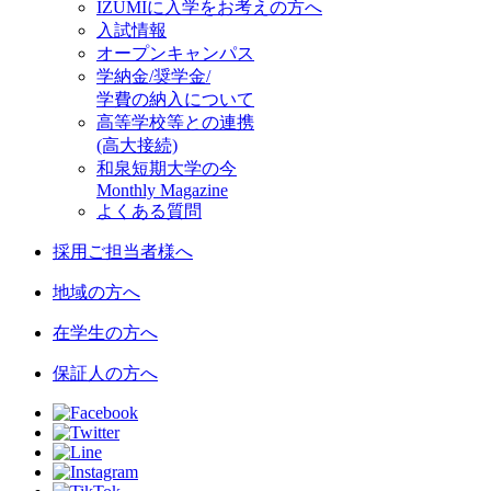
IZUMIに入学をお考えの方へ
入試情報
オープンキャンパス
学納金/奨学金/
学費の納入について
高等学校等との連携
(高大接続)
和泉短期大学の今
Monthly Magazine
よくある質問
採用ご担当者様へ
地域の方へ
在学生の方へ
保証人の方へ