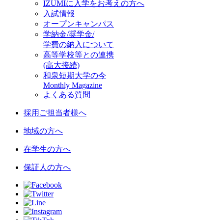
IZUMIに入学をお考えの方へ
入試情報
オープンキャンパス
学納金/奨学金/
学費の納入について
高等学校等との連携
(高大接続)
和泉短期大学の今
Monthly Magazine
よくある質問
採用ご担当者様へ
地域の方へ
在学生の方へ
保証人の方へ