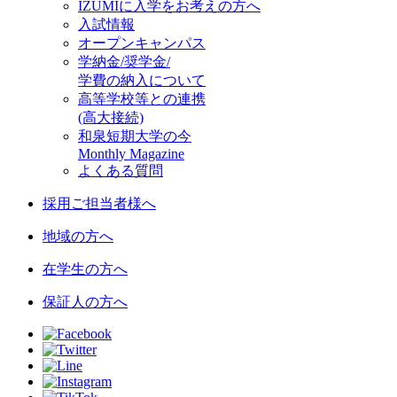
IZUMIに入学をお考えの方へ
入試情報
オープンキャンパス
学納金/奨学金/
学費の納入について
高等学校等との連携
(高大接続)
和泉短期大学の今
Monthly Magazine
よくある質問
採用ご担当者様へ
地域の方へ
在学生の方へ
保証人の方へ