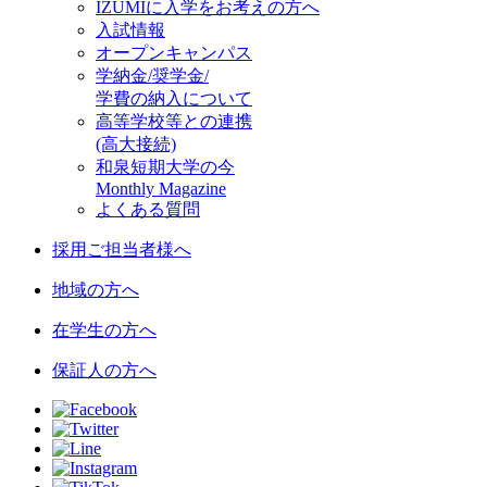
IZUMIに入学をお考えの方へ
入試情報
オープンキャンパス
学納金/奨学金/
学費の納入について
高等学校等との連携
(高大接続)
和泉短期大学の今
Monthly Magazine
よくある質問
採用ご担当者様へ
地域の方へ
在学生の方へ
保証人の方へ