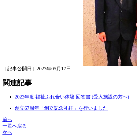
［記事公開日］2023年05月17日
関連記事
2023年度 福祉ふれ合い体験 回答書 (受入施設の方へ)
創立67周年「創立記念礼拝」を行いました
前へ
一覧へ戻る
次へ