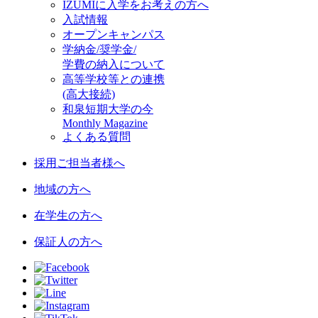
IZUMIに入学をお考えの方へ
入試情報
オープンキャンパス
学納金/奨学金/
学費の納入について
高等学校等との連携
(高大接続)
和泉短期大学の今
Monthly Magazine
よくある質問
採用ご担当者様へ
地域の方へ
在学生の方へ
保証人の方へ