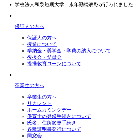
学校法人和泉短期大学 永年勤続表彰が行われました
保証人の方へ
保証人の方へ
授業について
学納金・奨学金・学費の納入について
後援会・父母会
提携教育ローンについて
卒業生の方へ
卒業生の方へ
リカレント
ホームカミングデー
保育士の登録手続きについて
氏名、住所変更手続き
各種証明書発行について
同窓会