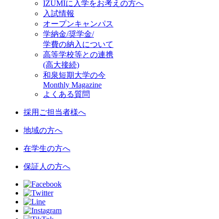
IZUMIに入学をお考えの方へ
入試情報
オープンキャンパス
学納金/奨学金/
学費の納入について
高等学校等との連携
(高大接続)
和泉短期大学の今
Monthly Magazine
よくある質問
採用ご担当者様へ
地域の方へ
在学生の方へ
保証人の方へ