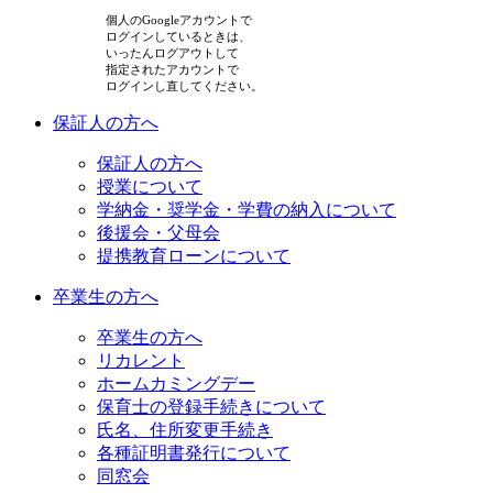
個人のGoogleアカウントで
ログインしているときは、
いったんログアウトして
指定されたアカウントで
ログインし直してください。
保証人の方へ
保証人の方へ
授業について
学納金・奨学金・学費の納入について
後援会・父母会
提携教育ローンについて
卒業生の方へ
卒業生の方へ
リカレント
ホームカミングデー
保育士の登録手続きについて
氏名、住所変更手続き
各種証明書発行について
同窓会