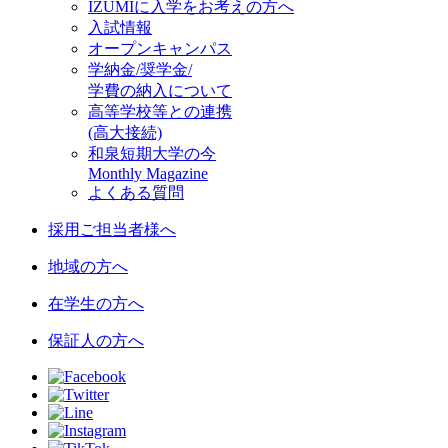
IZUMIに入学をお考えの方へ
入試情報
オープンキャンパス
学納金/奨学金/
学費の納入について
高等学校等との連携
(高大接続)
和泉短期大学の今
Monthly Magazine
よくある質問
採用ご担当者様へ
地域の方へ
在学生の方へ
保証人の方へ