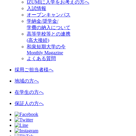
IZUMIに入学をお考えの方へ
入試情報
オープンキャンパス
学納金/奨学金/
学費の納入について
高等学校等との連携
(高大接続)
和泉短期大学の今
Monthly Magazine
よくある質問
採用ご担当者様へ
地域の方へ
在学生の方へ
保証人の方へ