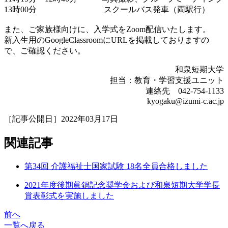
13時00分 スクールバス発車（両駅行）
また、ご家族様向けに、入学式をZoom配信いたします。
新入生用のGoogleClassroomにURLを掲載しておりますの
で、ご確認ください。
和泉短期大学
担当：教育・学習支援ユニット
連絡先 042-754-1133
kyogaku@izumi-c.ac.jp
［記事公開日］2022年03月17日
関連記事
第34回 介護福祉士国家試験 18名全員合格しました
2021年度後期眞鍋記念奨学金および和泉短期大学学長
賞表彰式を実施しました
前へ
一覧へ戻る