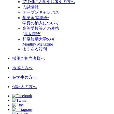
IZUMIに入学をお考えの方へ
入試情報
オープンキャンパス
学納金/奨学金/
学費の納入について
高等学校等との連携
(高大接続)
和泉短期大学の今
Monthly Magazine
よくある質問
採用ご担当者様へ
地域の方へ
在学生の方へ
保証人の方へ