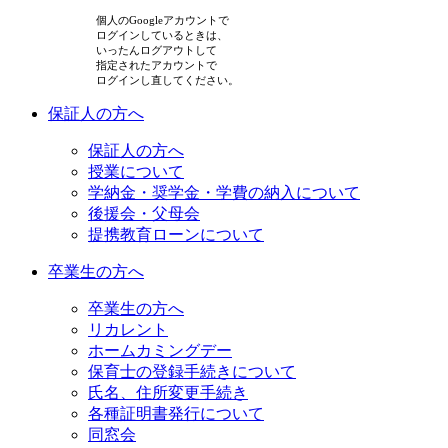
個人のGoogleアカウントで
ログインしているときは、
いったんログアウトして
指定されたアカウントで
ログインし直してください。
保証人の方へ
保証人の方へ
授業について
学納金・奨学金・学費の納入について
後援会・父母会
提携教育ローンについて
卒業生の方へ
卒業生の方へ
リカレント
ホームカミングデー
保育士の登録手続きについて
氏名、住所変更手続き
各種証明書発行について
同窓会