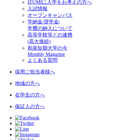
IZUMIに入学をお考えの方へ
入試情報
オープンキャンパス
学納金/奨学金/
学費の納入について
高等学校等との連携
(高大接続)
和泉短期大学の今
Monthly Magazine
よくある質問
採用ご担当者様へ
地域の方へ
在学生の方へ
保証人の方へ