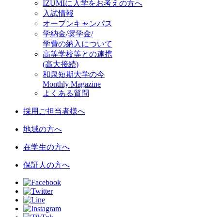
IZUMIに入学をお考えの方へ
入試情報
オープンキャンパス
学納金/奨学金/
学費の納入について
高等学校等との連携
(高大接続)
和泉短期大学の今
Monthly Magazine
よくある質問
採用ご担当者様へ
地域の方へ
在学生の方へ
保証人の方へ