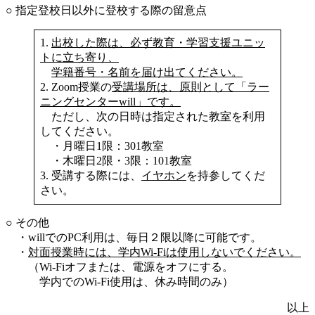
○ 指定登校日以外に登校する際の留意点
1.
出校した際は、必ず教育・学習支援ユニッ
トに立ち寄り、
学籍番号・名前を届け出てください。
2. Zoom授業の
受講場所は、原則として「ラー
ニングセンターwill」です。
ただし、次の日時は指定された教室を利用
してください。
・月曜日1限：301教室
・木曜日2限・3限：101教室
3. 受講する際には、
イヤホン
を持参してくだ
さい。
○ その他
・willでのPC利用は、毎日２限以降に可能です。
・
対面授業時には、学内Wi-Fiは使用しないでください。
（Wi-Fiオフまたは、電源をオフにする。
学内でのWi-Fi使用は、休み時間のみ）
以上