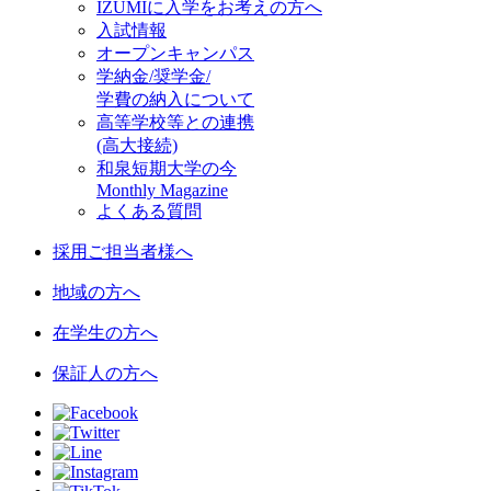
IZUMIに入学をお考えの方へ
入試情報
オープンキャンパス
学納金/奨学金/
学費の納入について
高等学校等との連携
(高大接続)
和泉短期大学の今
Monthly Magazine
よくある質問
採用ご担当者様へ
地域の方へ
在学生の方へ
保証人の方へ