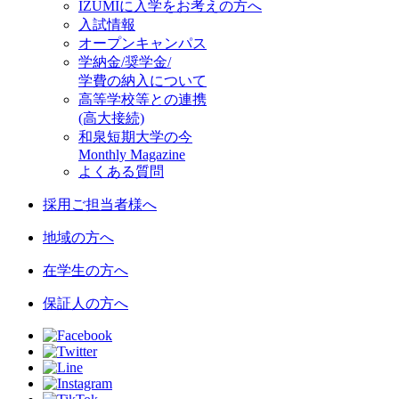
IZUMIに入学をお考えの方へ
入試情報
オープンキャンパス
学納金/奨学金/
学費の納入について
高等学校等との連携
(高大接続)
和泉短期大学の今
Monthly Magazine
よくある質問
採用ご担当者様へ
地域の方へ
在学生の方へ
保証人の方へ