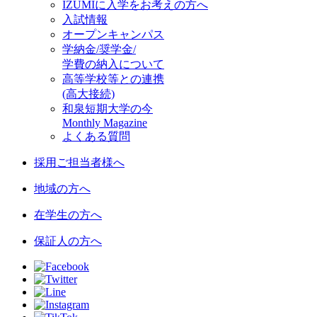
IZUMIに入学をお考えの方へ
入試情報
オープンキャンパス
学納金/奨学金/
学費の納入について
高等学校等との連携
(高大接続)
和泉短期大学の今
Monthly Magazine
よくある質問
採用ご担当者様へ
地域の方へ
在学生の方へ
保証人の方へ