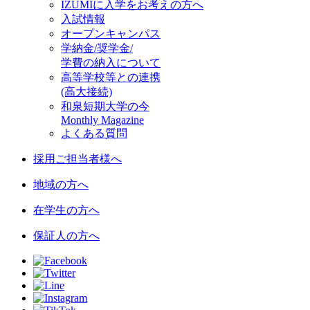
IZUMIに入学をお考えの方へ
入試情報
オープンキャンパス
学納金/奨学金/
学費の納入について
高等学校等との連携
(高大接続)
和泉短期大学の今
Monthly Magazine
よくある質問
採用ご担当者様へ
地域の方へ
在学生の方へ
保証人の方へ