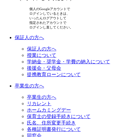
個人のGoogleアカウントで
ログインしているときは、
いったんログアウトして
指定されたアカウントで
ログインし直してください。
保証人の方へ
保証人の方へ
授業について
学納金・奨学金・学費の納入について
後援会・父母会
提携教育ローンについて
卒業生の方へ
卒業生の方へ
リカレント
ホームカミングデー
保育士の登録手続きについて
氏名、住所変更手続き
各種証明書発行について
同窓会