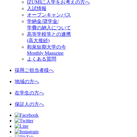
IZUMIに入学をお考えの方へ
入試情報
オープンキャンパス
学納金/奨学金/
学費の納入について
高等学校等との連携
(高大接続)
和泉短期大学の今
Monthly Magazine
よくある質問
採用ご担当者様へ
地域の方へ
在学生の方へ
保証人の方へ