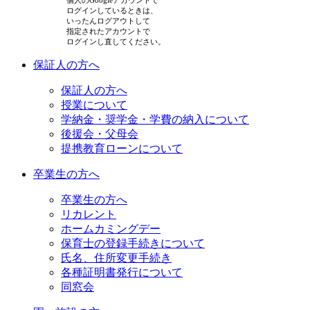
個人のGoogleアカウントで
ログインしているときは、
いったんログアウトして
指定されたアカウントで
ログインし直してください。
保証人の方へ
保証人の方へ
授業について
学納金・奨学金・学費の納入について
後援会・父母会
提携教育ローンについて
卒業生の方へ
卒業生の方へ
リカレント
ホームカミングデー
保育士の登録手続きについて
氏名、住所変更手続き
各種証明書発行について
同窓会