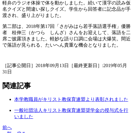
軽弁のラジオ体操で体を動かしました。続いて漢字の読み仮
名クイズと間違い探しクイズ。学生から回答者に記念品が手
渡され、盛り上がりました。
第二部は、2018年第17回「さがみはら若手落語選手権」優勝
者 桂伸三（かつら しんざ）さんをお迎えして、落語を二
席ご披露頂きました。軽妙な語り口調に会場は大爆笑。間近
で落語が見られる、たいへん貴重な機会となりました。
［記事公開日］2018年09月13日［最終更新日］:2019年05月
31日
関連記事
本学教職員がキリスト教保育連盟より表彰されました
一般社団法人キリスト教保育連盟奨学金の授与式を行
いました
前へ