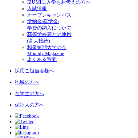
IZUMIに入学をお考えの方へ
入試情報
オープンキャンパス
学納金/奨学金/
学費の納入について
高等学校等との連携
(高大接続)
和泉短期大学の今
Monthly Magazine
よくある質問
採用ご担当者様へ
地域の方へ
在学生の方へ
保証人の方へ