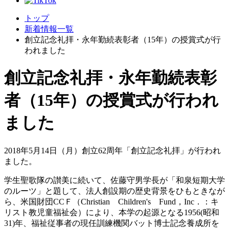
トップ
新着情報一覧
創立記念礼拝・永年勤続表彰者（15年）の授賞式が行
われました
創立記念礼拝・永年勤続表彰
者（15年）の授賞式が行われ
ました
2018年5月14日（月）創立62周年「創立記念礼拝」が行われ
ました。
学生聖歌隊の讃美に続いて、佐藤守男学長が「和泉短期大学
のルーツ」と題して、法人創設期の歴史背景をひもときなが
ら、米国財団CCＦ（Christian Children's Fund，Inc．：キ
リスト教児童福祉会）により、本学の起源となる1956(昭和
31)年、福祉従事者の現任訓練機関バット博士記念養成所を