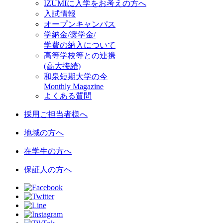
IZUMIに入学をお考えの方へ
入試情報
オープンキャンパス
学納金/奨学金/
学費の納入について
高等学校等との連携
(高大接続)
和泉短期大学の今
Monthly Magazine
よくある質問
採用ご担当者様へ
地域の方へ
在学生の方へ
保証人の方へ