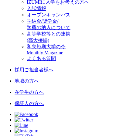
IZUMIに入学をお考えの方へ
入試情報
オープンキャンパス
学納金/奨学金/
学費の納入について
高等学校等との連携
(高大接続)
和泉短期大学の今
Monthly Magazine
よくある質問
採用ご担当者様へ
地域の方へ
在学生の方へ
保証人の方へ